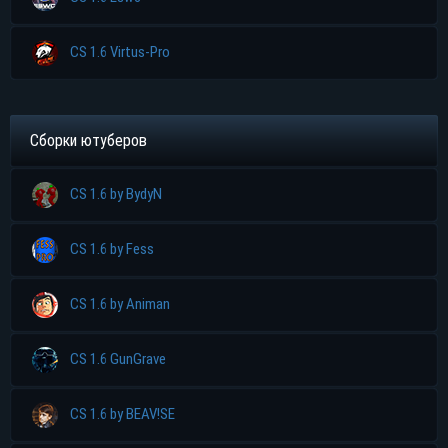
CS 1.6 Virtus-Pro
Сборки ютуберов
CS 1.6 by BydyN
CS 1.6 by Fess
CS 1.6 by Animan
CS 1.6 GunGrave
CS 1.6 by BEAV!SE