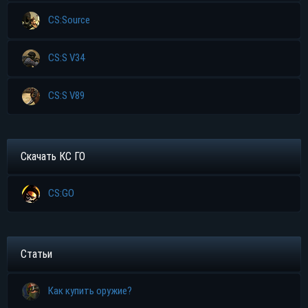
CS:Source
CS:S V34
CS:S V89
Скачать КС ГО
CS:GO
Статьи
Как купить оружие?