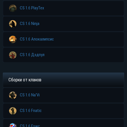
CS 1.6 PlayTex
CS 1.6 Ninja
CS 1.6 Апокалипсис
CS 1.6 Дэдпул
Прямая ссылка
Сборки от кланов
Торрент
CS 1.6 Na'Vi
Яндекс диск
CS 1.6 Fnatic
CS 1.6 Eswc