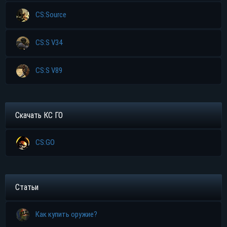
CS:Source
CS:S V34
CS:S V89
Скачать КС ГО
CS:GO
Статьи
Как купить оружие?