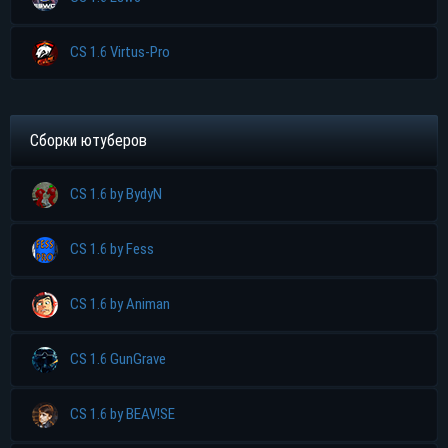
CS 1.6 Virtus-Pro
Сборки ютуберов
CS 1.6 by BydyN
CS 1.6 by Fess
CS 1.6 by Animan
CS 1.6 GunGrave
CS 1.6 by BEAV!SE