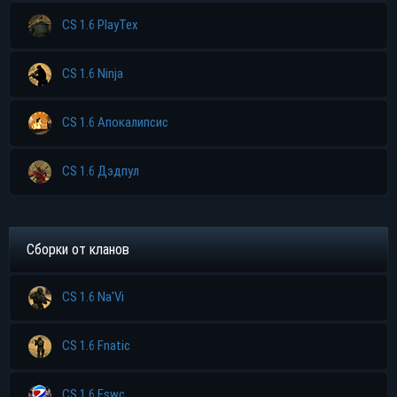
CS 1.6 PlayTex
CS 1.6 Ninja
CS 1.6 Апокалипсис
CS 1.6 Дэдпул
Прямая ссылка
Торрент
Сборки от кланов
Яндекс диск
CS 1.6 Na'Vi
CS 1.6 Fnatic
CS 1.6 Eswc