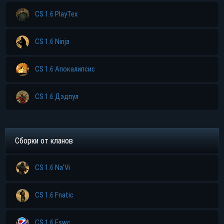
CS 1.6 PlayTex
CS 1.6 Ninja
CS 1.6 Апокалипсис
Прямая ссылка
CS 1.6 Дэдпул
Торрент
Яндекс диск
Сборки от кланов
CS 1.6 Na'Vi
CS 1.6 Fnatic
CS 1.6 Eswc