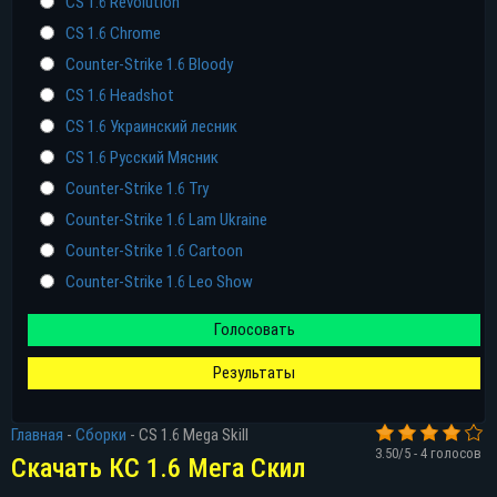
CS 1.6 Revolution
CS 1.6 Chrome
Counter-Strike 1.6 Bloody
CS 1.6 Headshot
CS 1.6 Украинский лесник
CS 1.6 Русский Мясник
Counter-Strike 1.6 Try
Counter-Strike 1.6 Lam Ukraine
Counter-Strike 1.6 Cartoon
Counter-Strike 1.6 Leo Show
Голосовать
Прямая ссылка
Результаты
Торрент
Главная
-
Сборки
-
CS 1.6 Mega Skill
3.50
/5 -
4
голосов
Яндекс диск
Скачать КС 1.6 Мега Скил