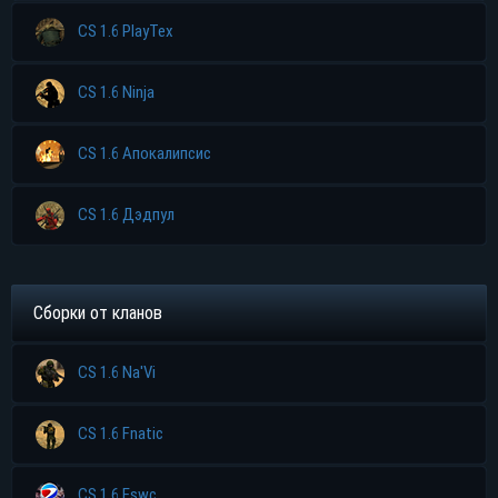
CS 1.6 PlayTex
CS 1.6 Ninja
CS 1.6 Апокалипсис
CS 1.6 Дэдпул
Прямая ссылка
Торрент
Сборки от кланов
Яндекс диск
CS 1.6 Na'Vi
CS 1.6 Fnatic
CS 1.6 Eswc