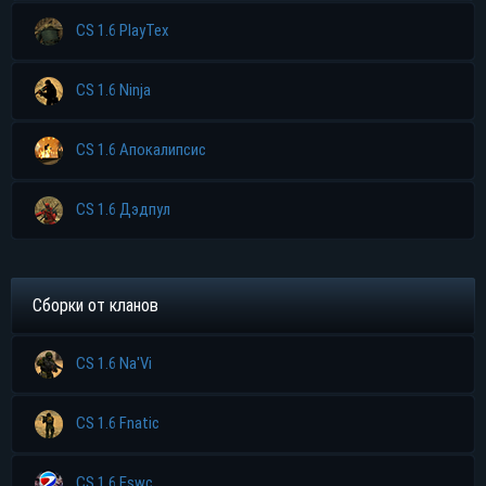
CS 1.6 PlayTex
CS 1.6 Ninja
CS 1.6 Апокалипсис
CS 1.6 Дэдпул
Сборки от кланов
CS 1.6 Na'Vi
CS 1.6 Fnatic
Прямая ссылка
Торрент
CS 1.6 Eswc