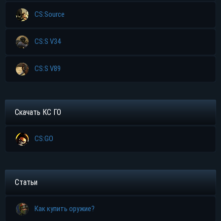
CS:Source
CS:S V34
CS:S V89
Скачать КС ГО
CS:GO
Статьи
Как купить оружие?