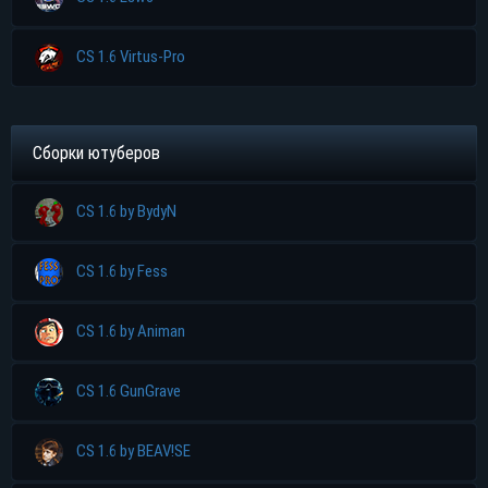
CS 1.6 Virtus-Pro
Сборки ютуберов
CS 1.6 by BydyN
CS 1.6 by Fess
CS 1.6 by Animan
CS 1.6 GunGrave
CS 1.6 by BEAV!SE