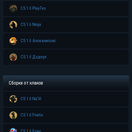
CS 1.6 PlayTex
CS 1.6 Ninja
CS 1.6 Апокалипсис
Прямая ссылка
CS 1.6 Дэдпул
Торрент
Яндекс диск
Сборки от кланов
CS 1.6 Na'Vi
CS 1.6 Fnatic
CS 1.6 Eswc