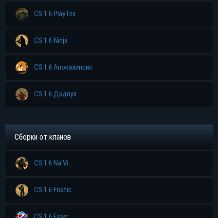
CS 1.6 PlayTex
CS 1.6 Ninja
CS 1.6 Апокалипсис
CS 1.6 Дэдпул
Прямая ссылка
Сборки от кланов
Торрент
CS 1.6 Na'Vi
Яндекс диск
CS 1.6 Fnatic
CS 1.6 Eswc