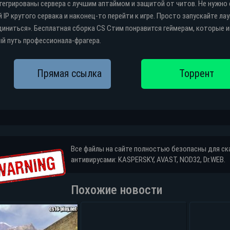
тегрированы сервера с лучшим аптаймом и защитой от читов. Не нужно
 IP крутого сервака и наконец-то перейти к игре. Просто запускайте л
иниться». Бесплатная сборка CS Стим понравится геймерам, которые иг
й путь профессионала-фрагера.
Все файлы на сайте полностью безопасны для с
антивирусами: KASPERSKY, AVAST, NOD32, Dr.WEB.
Похожие новости