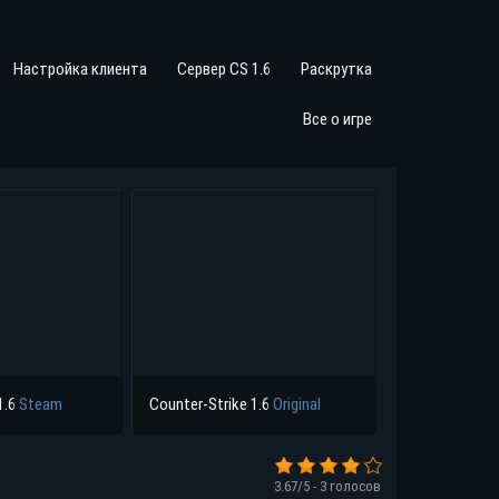
Настройка клиента
Сервер CS 1.6
Раскрутка
Все о игре
1.6
Steam
Counter-Strike 1.6
Original
3.67
/5 -
3
голосов