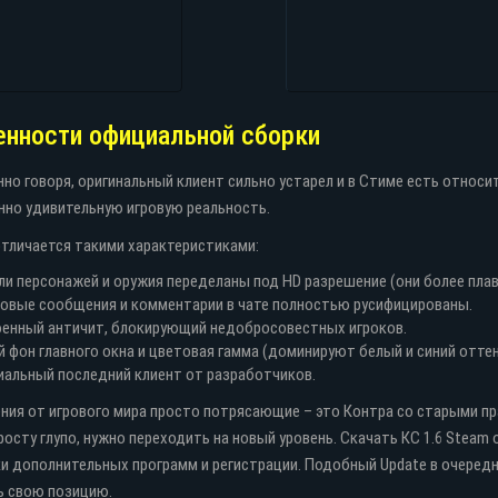
енности официальной сборки
но говоря, оригинальный клиент сильно устарел и в Стиме есть отно
но удивительную игровую реальность.
тличается такими характеристиками:
и персонажей и оружия переделаны под HD разрешение (они более плав
овые сообщения и комментарии в чате полностью русифицированы.
енный античит, блокирующий недобросовестных игроков.
 фон главного окна и цветовая гамма (доминируют белый и синий оттен
альный последний клиент от разработчиков.
ния от игрового мира просто потрясающие – это Контра со старыми пра
росту глупо, нужно переходить на новый уровень. Скачать КС 1.6 Steam
и дополнительных программ и регистрации. Подобный Update в очередн
ь свою позицию.