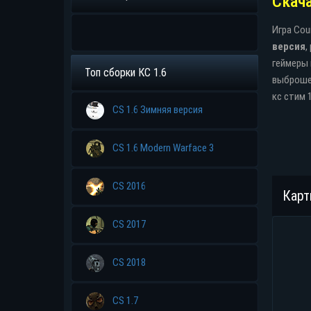
Скач
Прямая ссыл
Игра Cou
версия
,
геймеры 
Топ сборки КС 1.6
выброшен
кс стим 
CS 1.6 Зимняя версия
CS 1.6 Modern Warface 3
CS 2016
Карт
CS 2017
CS 2018
CS 1.7