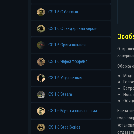
CS 1.6 С ботами
CS 1.6 Стандартная версия
Особ
CS 1.6 Оригинальная
Откровен
совершен
CS 1.6 Через торрент
Сборка о
Модел
CS 1.6 Улучшенная
Голос
Встро
CS 1.6 Steam
Новый
Офици
Впечатле
CS 1.6 Мультяшная версия
года поп
установк
CS 1.6 SteelSeries
отдават