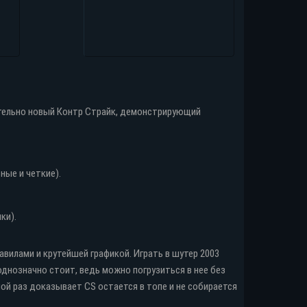
сительно новый Контр Страйк, демонстрирующий
ные и четкие).
ки).
вилами и крутейшей графикой. Играть в шутер 2003
 однозначно стоит, ведь можно погрузиться в нее без
ой раз доказывает CS остается в топе и не собирается