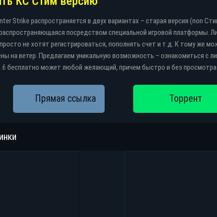
ать КС Стим версию
ка
Торрент
Яндекс диск
nter Strike распространяется в двух вариантах – старая версия (non Ст
 распространяющаяся посредством специальной игровой платформы. Ли
просто не хотят регистрироваться, пополнять счет и т.д. К тому же м
ы на ветер. Предлагаем уникальную возможность – ознакомиться с ли
1.6 бесплатно может любой желающий, причем быстро и без просмотра
инки