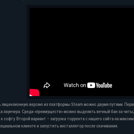
ка
Торрент
Яндекс диск
 лицензионную версию из платформы Steam можно двумя путями. Первый
а лаунчера. Среди «преимуществ» можно выделить вечный бан за читы
 к софту. Второй вариант – загрузка торрента с нашего сайта на макс
пециальном клиенте и запустить инсталлятор после скачивания.