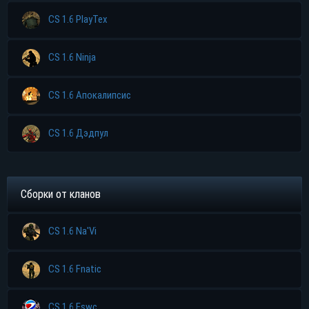
CS 1.6 PlayTex
CS 1.6 Ninja
CS 1.6 Апокалипсис
Прямая ссылка
CS 1.6 Дэдпул
Торрент
Сборки от кланов
Яндекс диск
CS 1.6 Na'Vi
CS 1.6 Fnatic
CS 1.6 Eswc