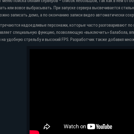
 меню поиска онлайн серверов – список небольшой, так как в нем отоб
ать или вовсе выбрасывать. При запуске сервера высвечивается стиль
ожно записать демо, а по окончанию записи видео автоматически сохра
тречаются надоедливые персонажи, которые часто разговаривают по м
вляет специальную функцию, позволяющую «выключить» балабола, впис
ка
Торрент
Яндекс диск
 на удобную стрельбу и высокий FPS. Разработчик также добавил мно