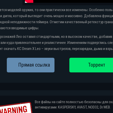
ется моделей оружия, то они практически все изменены. Особенно поль
 и дигла, который выглядит очень мощно и массивно. Добавлена функц
ндной неподвижности геймера. Отметим качественный ретекстур гранат
ваются вводимые цифры.
рсонажей Лео оставил стандартными, но в высоком качестве, добавив 
тали куда привлекательнее и реалистичнее. Изменениям подверглись след
ит скачать КС Dream X Leo – звуки выстрелов, перезарядки, дыма и взр
Все файлы на сайте полностью безопасны для с
антивирусами: KASPERSKY, AVAST, NOD32, Dr.WEB.