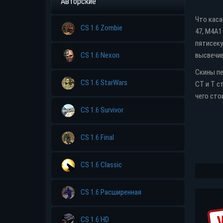
Авторские
Что каса
CS 1.6 Zombie
47, M4A1
пятисеку
высвечи
CS 1.6 Nexon
Скины пе
CS 1.6 StarWars
CT и T с
чего сто
CS 1.6 Survivor
CS 1.6 Final
CS 1.6 Classic
CS 1.6 Расширенная
CS 1.6 HD