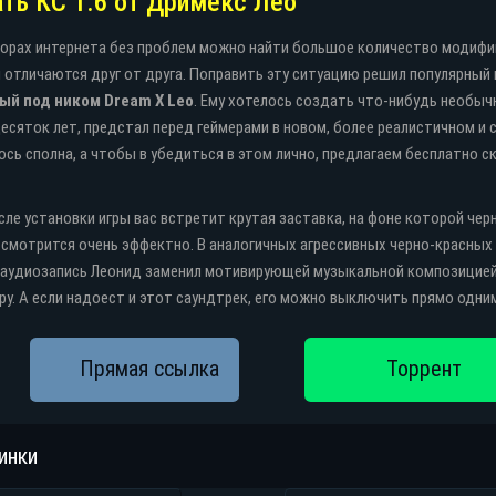
ть КС 1.6 от Дримекс Лео
орах интернета без проблем можно найти большое количество модифиц
 отличаются друг от друга. Поправить эту ситуацию решил популярный
ый под ником Dream X Leo
. Ему хотелось создать что-нибудь необыч
ка
Торрент
Яндекс диск
есяток лет, предстал перед геймерами в новом, более реалистичном и с
ось сполна, а чтобы в убедиться в этом лично, предлагаем бесплатно с
сле установки игры вас встретит крутая заставка, на фоне которой ч
 смотрится очень эффектно. В аналогичных агрессивных черно-красных 
аудиозапись Леонид заменил мотивирующей музыкальной композицией,
у. А если надоест и этот саундтрек, его можно выключить прямо одни
инки