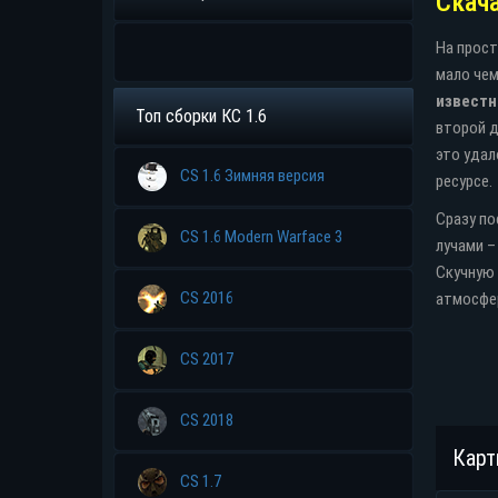
Скача
На прост
мало чем
известн
Топ сборки КС 1.6
Прямая ссыл
второй д
это удал
CS 1.6 Зимняя версия
ресурсе.
Сразу по
CS 1.6 Modern Warface 3
лучами –
Скучную 
CS 2016
атмосфер
CS 2017
CS 2018
Карт
CS 1.7