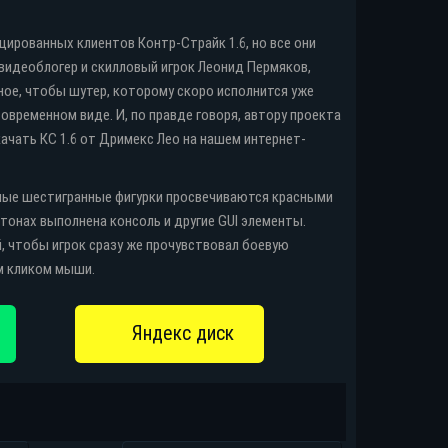
ированных клиентов Контр-Страйк 1.6, но все они
 видеоблогер и скилловый игрок Леонид Пермяков,
ное, чтобы шутер, которому скоро исполнится уже
овременном виде. И, по правде говоря, автору проекта
качать КС 1.6 от Дримекс Лео на нашем интернет-
ерные шестигранные фигурки просвечиваются красными
тонах выполнена консоль и другие GUI элементы.
 чтобы игрок сразу же прочувствовал боевую
м кликом мыши.