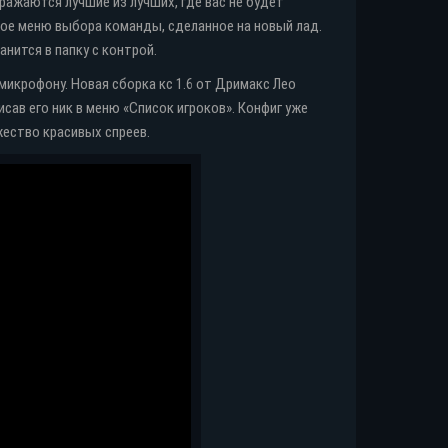
ражаются лучшие из лучших, где вас не будет
ное меню выбора команды, сделанное на новый лад.
нится в папку с контрой.
икрофону. Новая сборка кс 1.6 от Дримакс Лео
ав его ник в меню «Список игроков». Конфиг уже
жество красивых спреев.