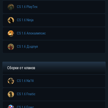
CS 1.6 PlayTex
CS 1.6 Ninja
CS 1.6 Апокалипсис
CS 1.6 Дэдпул
Сборки от кланов
Прямая ссылка
CS 1.6 Na'Vi
Торрент
CS 1.6 Fnatic
Яндекс диск
CS 1.6 Eswc